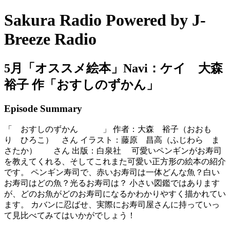
Sakura Radio Powered by J-
Breeze Radio
5月「オススメ絵本」Navi：ケイ 大森
裕子 作「おすしのずかん」
Episode Summary
「 おすしのずかん 」 作者：大森 裕子（おおも
り ひろこ） さん イラスト：藤原 昌高（ふじわら ま
さたか） さん 出版：白泉社 可愛いペンギンがお寿司
を教えてくれる、そしてこれまた可愛い正方形の絵本の紹介
です。 ペンギン寿司で、赤いお寿司は一体どんな魚？白い
お寿司はどの魚？光るお寿司は？ 小さい図鑑ではあります
が、どのお魚がどのお寿司になるかわかりやすく描かれてい
ます。 カバンに忍ばせ、実際にお寿司屋さんに持っていっ
て見比べてみてはいかがでしょう！